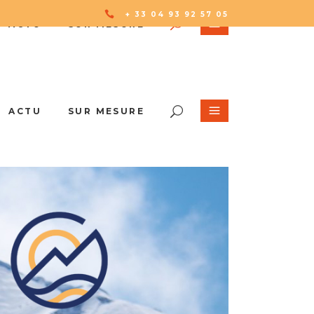
+ 33 04 93 92 57 05
ACTU
SUR MESURE
ACTU
SUR MESURE