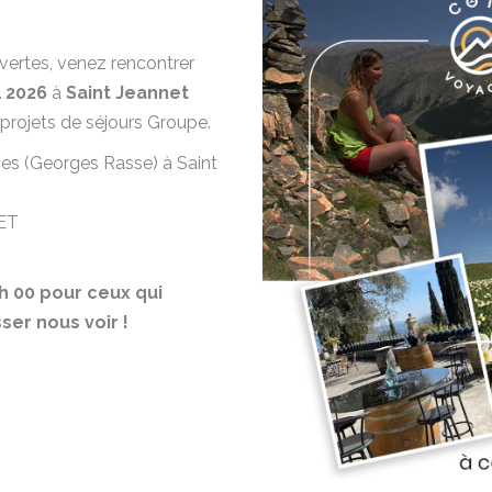
vertes, venez rencontrer
l 2026
à
Saint Jeannet
projets de séjours Groupe.
es (Georges Rasse) à Saint
ET
h 00 pour ceux qui
sser nous voir !