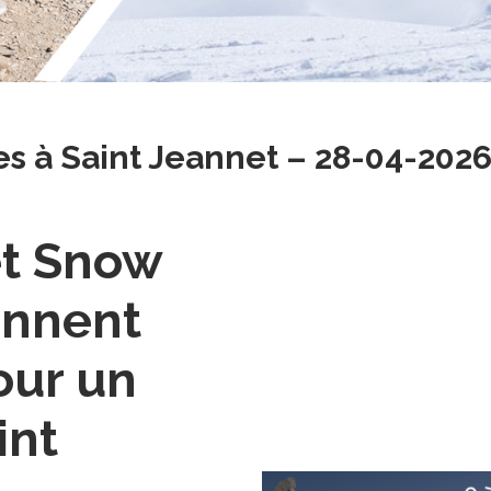
 à Saint Jeannet – 28-04-202
et Snow
onnent
our un
int