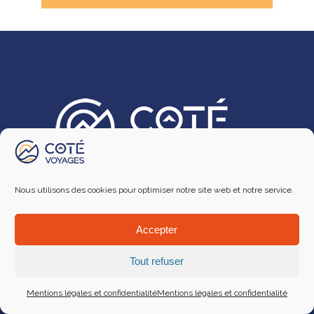
Depuis 25 ans. Son équipe de
Nous utilisons des cookies pour optimiser notre site web et notre service.
professionnels du Tourisme met tout en
œuvre pour satisfaire vos demandes.
Accepter
04 93 92 57 05
Tout refuser
18 Rue Pertinax - 06000 Nice
infos@cote-voyages.fr
Mentions légales et confidentialité
Mentions légales et confidentialité