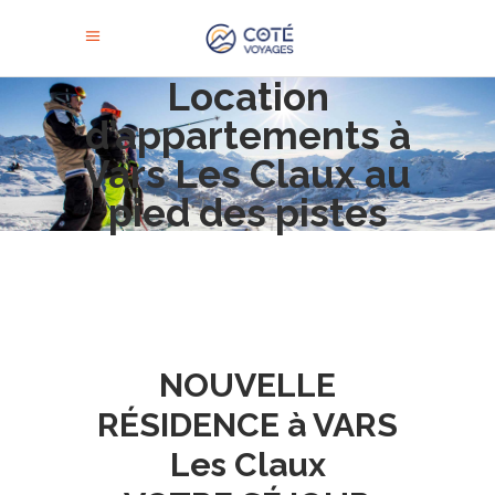
Location
d’appartements à
Vars Les Claux au
pied des pistes
NOUVELLE
RÉSIDENCE à VARS
Les Claux