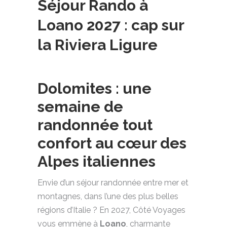
Séjour Rando à
Loano 2027 : cap sur
la Riviera Ligure
Dolomites : une
semaine de
randonnée tout
confort au cœur des
Alpes italiennes
Envie d’un séjour randonnée entre mer et
montagnes, dans l’une des plus belles
régions d’Italie ? En 2027, Côté Voyages
vous emmène à
Loano
, charmante